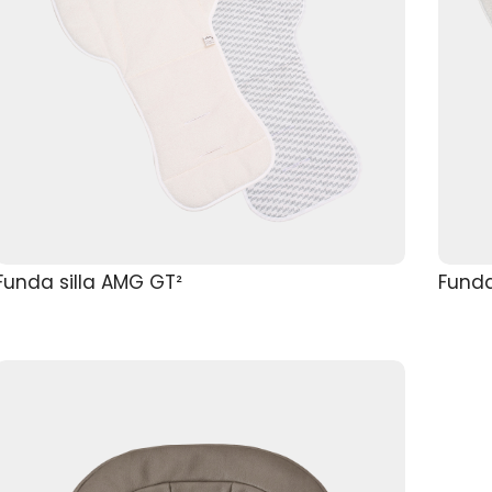
Funda silla AMG GT²
Funda