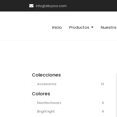
info@zibyzoo.com
Inicio
Productos
Nuestra 
Colecciones
Accesorios
13
Colores
Nachtschwarz
4
Bright light
4