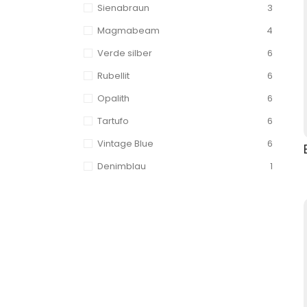
Sienabraun
3
Magmabeam
4
Verde silber
6
Rubellit
6
Opalith
6
Tartufo
6
Vintage Blue
6
Denimblau
1