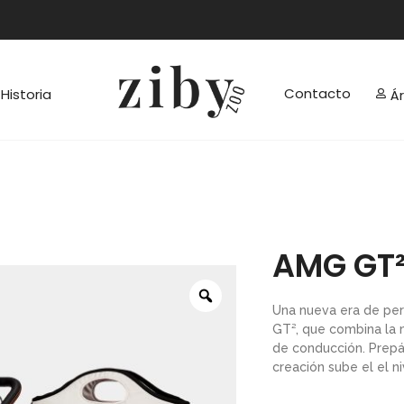
Contacto
Historia
Á
AMG GT
Una nueva era de per
GT², que combina la m
de conducción. Prepá
creación sube el el ni