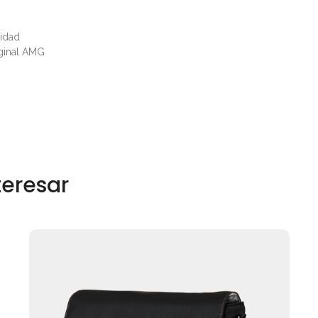
ridad
iginal AMG
teresar