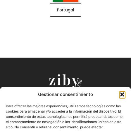
Portugal
Gestionar consentimiento
Puntos de Venta Oficiales
Productos
Para ofrecer las mejores experiencias, utilizamos tecnologías como las
Preguntas Frecuentes
Nuestra Historia
cookies para almacenar y/o acceder a la información del dispositivo. El
Términos y Condiciones
Blog
consentimiento de estas tecnologías nos permitirá procesar datos como
el comportamiento de navegación o las identificaciones únicas en este
Contacto
sitio. No consentir o retirar el consentimiento, puede afectar