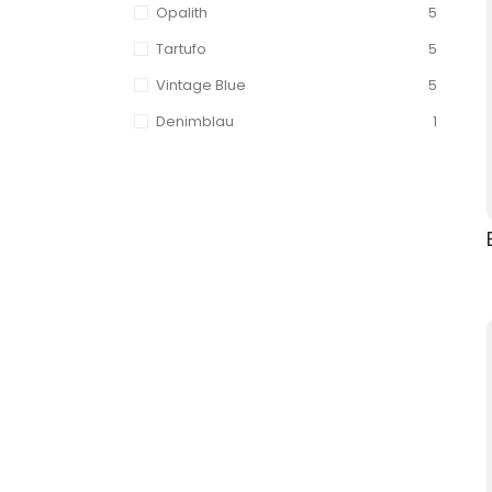
Opalith
5
Tartufo
5
Vintage Blue
5
Denimblau
1