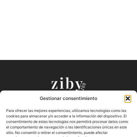
Gestionar consentimiento
Puntos de Venta Oficiales
Productos
Para ofrecer las mejores experiencias, utilizamos tecnologías como las
Preguntas Frecuentes
Nuestra Historia
cookies para almacenar y/o acceder a la información del dispositivo. El
Términos y Condiciones
Blog
consentimiento de estas tecnologías nos permitirá procesar datos como
el comportamiento de navegación o las identificaciones únicas en este
Contacto
sitio. No consentir o retirar el consentimiento, puede afectar