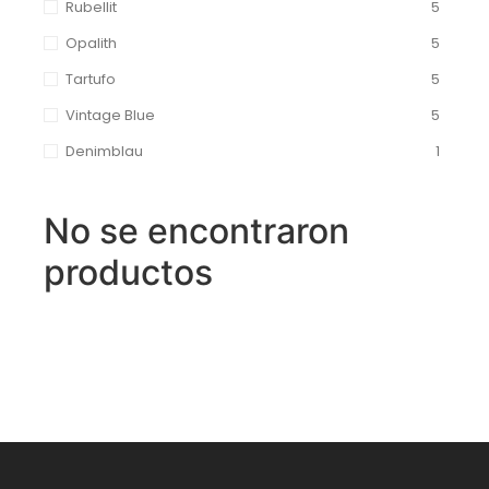
Rubellit
5
Opalith
5
Tartufo
5
Vintage Blue
5
Denimblau
1
No se encontraron
productos