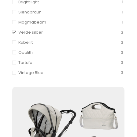
Bright light
1
Sienabraun
1
Magmabeam
1
Verde silber
3
Rubellit
3
Opalith
3
Tartufo
3
Vintage Blue
3