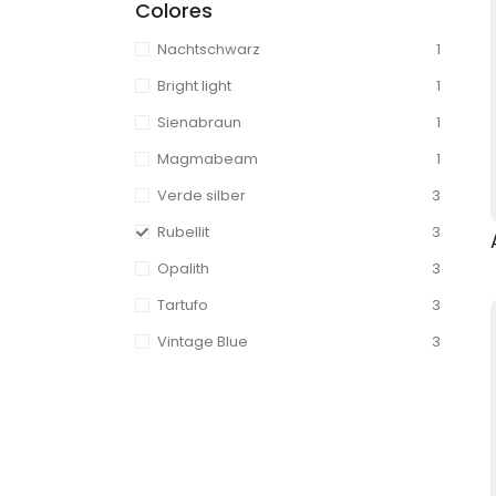
Colores
Nachtschwarz
1
Bright light
1
Sienabraun
1
Magmabeam
1
Verde silber
3
Rubellit
3
Opalith
3
Tartufo
3
Vintage Blue
3