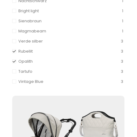
Nachtschwarz
1
Bright light
1
Sienabraun
1
Magmabeam
1
Verde silber
3
Rubellit
3
Opalith
3
Tartufo
3
Vintage Blue
3