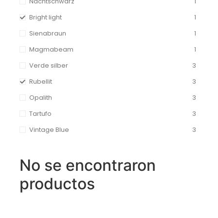
Nachtschwarz
1
Bright light
1
Sienabraun
1
Magmabeam
1
Verde silber
3
Rubellit
3
Opalith
3
Tartufo
3
Vintage Blue
3
No se encontraron
productos