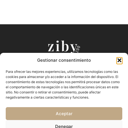
Gestionar consentimiento
Puntos de Venta Oficiales
Productos
Para ofrecer las mejores experiencias, utilizamos tecnologías como las
Preguntas Frecuentes
Nuestra Historia
cookies para almacenar y/o acceder a la información del dispositivo. El
Términos y Condiciones
Blog
consentimiento de estas tecnologías nos permitirá procesar datos como
el comportamiento de navegación o las identificaciones únicas en este
Contacto
sitio. No consentir o retirar el consentimiento, puede afectar
negativamente a ciertas características y funciones.
Política de Privacidad
Política de Cookies
Aceptar
Denegar
© 2024 Zibyzoo. Todos los derechos reservados.