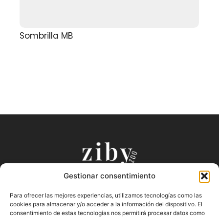
Sombrilla MB
Gestionar consentimiento
Puntos de Venta Oficiales
Productos
Para ofrecer las mejores experiencias, utilizamos tecnologías como las
Preguntas Frecuentes
Nuestra Historia
cookies para almacenar y/o acceder a la información del dispositivo. El
Términos y Condiciones
Blog
consentimiento de estas tecnologías nos permitirá procesar datos como