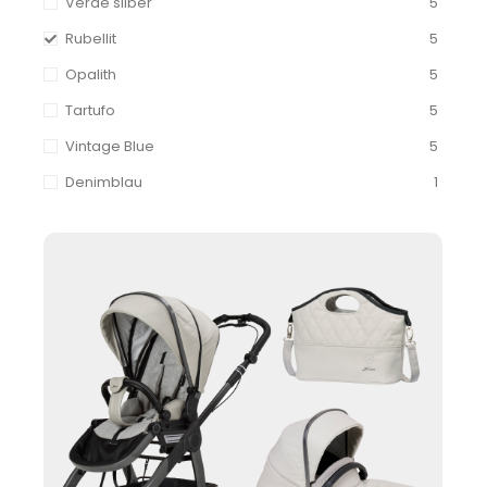
Verde silber
5
Rubellit
5
Opalith
5
Tartufo
5
Vintage Blue
5
Denimblau
1